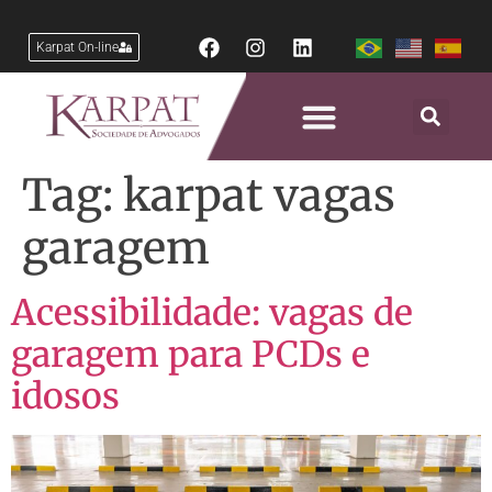
Karpat On-line
Tag:
karpat vagas
garagem
Acessibilidade: vagas de
garagem para PCDs e
idosos