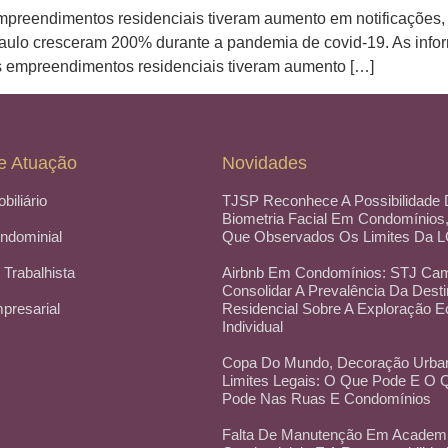
preendimentos residenciais tiveram aumento em notificações,
aulo cresceram 200% durante a pandemia de covid-19. As inf
s empreendimentos residenciais tiveram aumento […]
e Atuação
Novidades
obiliário
TJSP Reconhece A Possibilidade
Biometria Facial Em Condomínios
ondominial
Que Observados Os Limites Da 
 Trabalhista
Airbnb Em Condomínios: STJ Cam
Consolidar A Prevalência Da Dest
mpresarial
Residencial Sobre A Exploração 
Individual
Copa Do Mundo, Decoração Urba
Limites Legais: O Que Pode E O
Pode Nas Ruas E Condomínios
Falta De Manutenção Em Academ