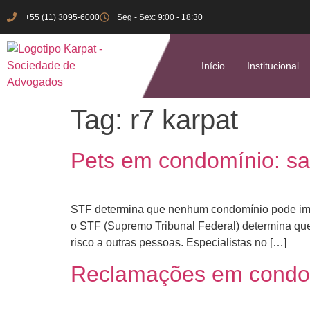
+55 (11) 3095-6000
Seg - Sex: 9:00 - 18:30
Início
Institucional
Tag:
r7 karpat
Pets em condomínio: sa
STF determina que nenhum condomínio pode imp
o STF (Supremo Tribunal Federal) determina qu
risco a outras pessoas. Especialistas no […]
Reclamações em condo