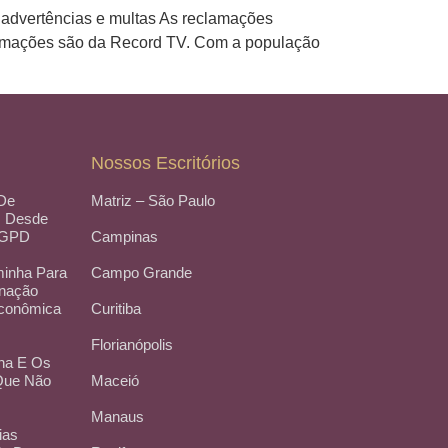
 advertências e multas As reclamações
ormações são da Record TV. Com a população
Nossos Escritórios
 De
Matriz – São Paulo
, Desde
LGPD
Campinas
inha Para
Campo Grande
inação
Econômica
Curitiba
Florianópolis
na E Os
 Que Não
Maceió
Manaus
ias