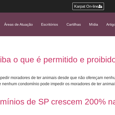
Karpat On-line
Áreas de Atuação
Escritórios
Cartilhas
Mídia
Artig
iba o que é permitido e proibi
edir moradores de ter animais desde que não ofereçam nenhum
e nenhum condomínio pode impedir os moradores de ter animais
mínios de SP crescem 200% n