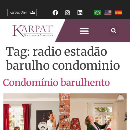
Karpat On-line
Tag:
radio estadão
barulho condominio
Condomínio barulhento