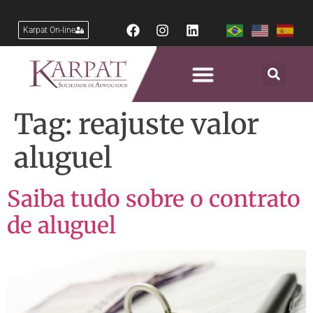
Karpat On-line
Tag:
reajuste valor
aluguel
Saiba tudo sobre o contrato
de aluguel