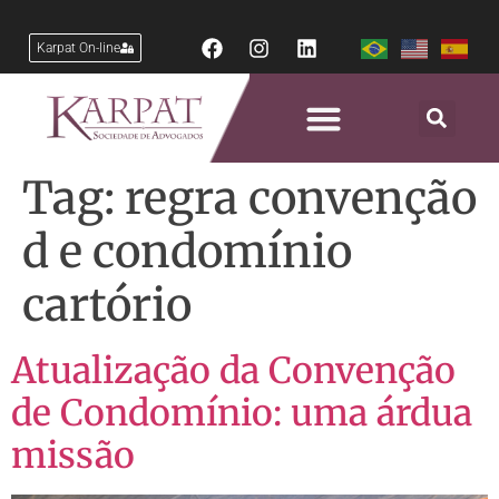
Karpat On-line
Tag:
regra convenção
d e condomínio
cartório
Atualização da Convenção
de Condomínio: uma árdua
missão