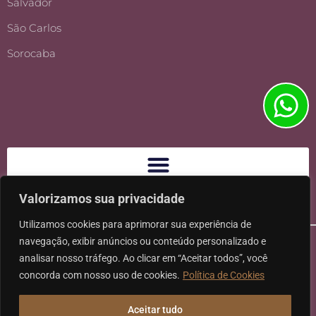
Salvador
São Carlos
Sorocaba
Valorizamos sua privacidade
Utilizamos cookies para aprimorar sua experiência de
navegação, exibir anúncios ou conteúdo personalizado e
analisar nosso tráfego. Ao clicar em “Aceitar todos”, você
concorda com nosso uso de cookies.
Política de Cookies
Ⓒ 2026 - Todos os direitos reservados à Karpat Sociedade de
Aceitar tudo
Advogados | CNPJ: 11.317.840/0001-07