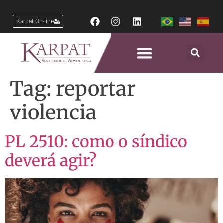
Karpat On-line
Tag:
reportar
violencia
PL 2510: como o síndico
deverá agir?