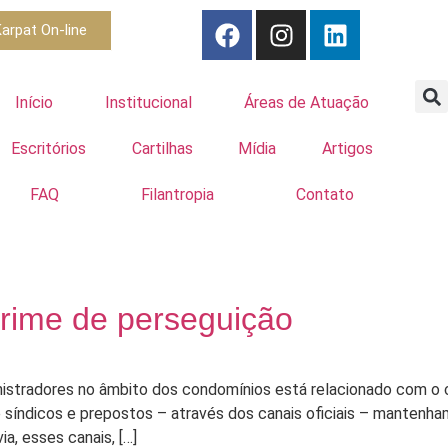
arpat On-line
Início
Institucional
Áreas de Atuação
Escritórios
Cartilhas
Mídia
Artigos
FAQ
Filantropia
Contato
crime de perseguição
nistradores no âmbito dos condomínios está relacionado com 
 síndicos e prepostos – através dos canais oficiais – mantenha
a, esses canais, […]