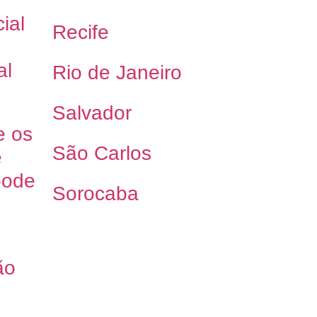
ial
Recife
al
Rio de Janeiro
Salvador
e os
São Carlos
e
pode
Sorocaba
ão