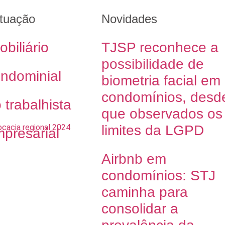
tuação
Novidades
obiliário
TJSP reconhece a
possibilidade de
ondominial
biometria facial em
condomínios, desd
o trabalhista
que observados os
limites da LGPD
mpresarial
Airbnb em
condomínios: STJ
caminha para
consolidar a