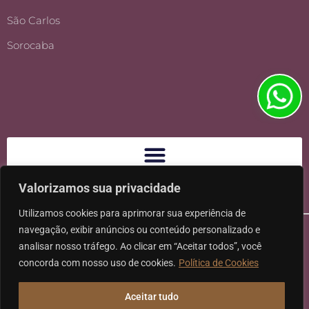
São Carlos
Sorocaba
Valorizamos sua privacidade
Utilizamos cookies para aprimorar sua experiência de
navegação, exibir anúncios ou conteúdo personalizado e
analisar nosso tráfego. Ao clicar em “Aceitar todos”, você
concorda com nosso uso de cookies.
Política de Cookies
Ⓒ 2026 - Todos os direitos reservados à Karpat Sociedade de
Aceitar tudo
Advogados | CNPJ: 11.317.840/0001-07