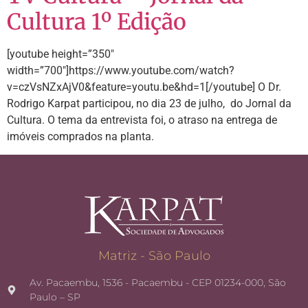
Cultura 1º Edição
[youtube height=”350″
width=”700″]https://www.youtube.com/watch?
v=czVsNZxAjV0&feature=youtu.be&hd=1[/youtube] O Dr.
Rodrigo Karpat participou, no dia 23 de julho, do Jornal da
Cultura. O tema da entrevista foi, o atraso na entrega de
imóveis comprados na planta.
Matriz - São Paulo
Av. Pacaembu, 1536 - Pacaembu - CEP 01234-000, São
Paulo – SP