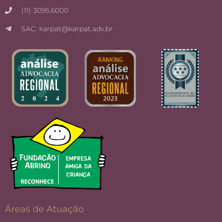
(11) 3095.6000
SAC: karpat@karpat.adv.br
Áreas de Atuação