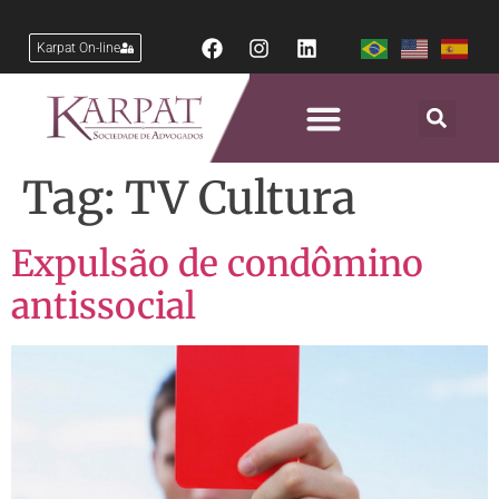
Karpat On-line
Tag:
TV Cultura
Expulsão de condômino
antissocial