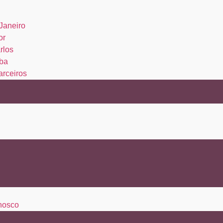
Janeiro
or
rlos
ba
arceiros
nosco