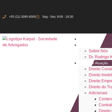
+55 (11) 3095-6000
Seg - Sex: 9:00 - 18:30
Início
Institucional
Sobre Nós
Dr. Rodrigo 
Áreas de Atuação
Direito Cond
Direito Imobil
Direito Empr
Direito do Tr
Adicionais
Conten
Contrat
Direito 