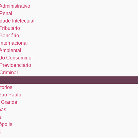
 Administrativo
 Penal
dade Intelectual
Tributário
 Bancário
 Internacional
 Ambiental
o do Consumidor
 Previdenciário
 Criminal
tórios
 São Paulo
 Grande
nas
a
ópolis
s