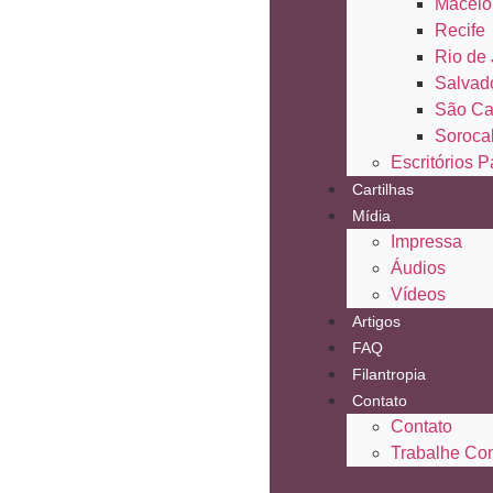
Maceió
Recife
Rio de 
Salvad
São Ca
Soroca
Escritórios P
Cartilhas
Mídia
Impressa
Áudios
Vídeos
Artigos
FAQ
Filantropia
Contato
Contato
Trabalhe Co