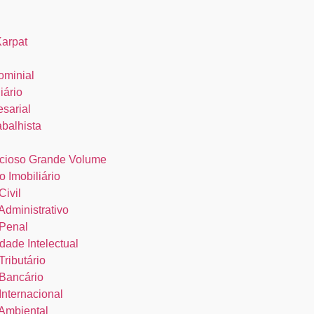
Karpat
ominial
iário
esarial
abalhista
cioso Grande Volume
o Imobiliário
Civil
 Administrativo
 Penal
dade Intelectual
Tributário
 Bancário
 Internacional
 Ambiental