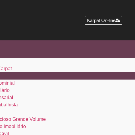
Karpat On-line
Karpat
ominial
iário
esarial
abalhista
cioso Grande Volume
o Imobiliário
Civil