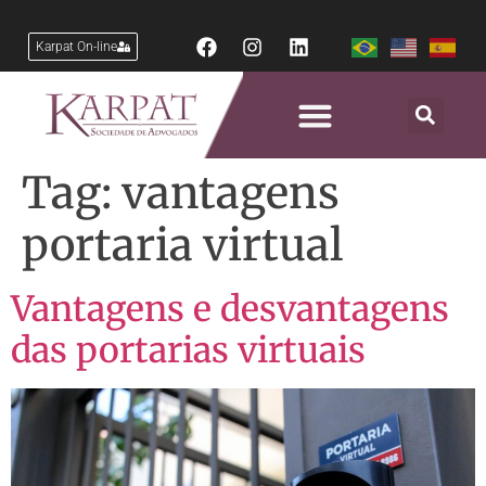
Karpat On-line
Tag:
vantagens
portaria virtual
Vantagens e desvantagens
das portarias virtuais