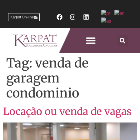
Karpat On-line
Áreas de Atuação
Tag:
venda de
garagem
condominio
Locação ou venda de vagas