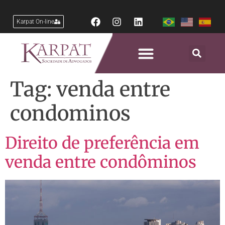
Karpat On-line
Tag:
venda entre
condominos
Direito de preferência em
venda entre condôminos