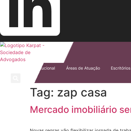
Início
Institucional
Áreas de Atuação
Escritórios
Tag:
zap casa
Mercado imobiliário se
Novas regras vão flexibilizar jornada de tra