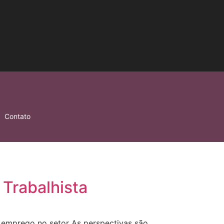
Contato
 Trabalhista
is emprego no setor As perspectivas são