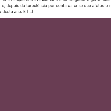
 e, depois da turbulência por conta da crise que afetou o m
 deste ano. E […]