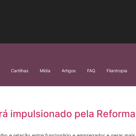
Cartilhas
Mídia
Artigos
FAQ
Filantropia
rá impulsionado pela Reforma
balho e relação entre funcionário e empregador e gerar ma