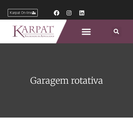
Karpat On-line
Áreas de Atuação
Garagem rotativa