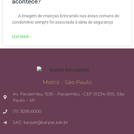
acontece?
A imagem de crianças brincando nas áreas comuns do
condomínio sempre foi associada à ideia de segurança
LEIA MAIS »
Matriz - São Paulo
Av. Pacaembu, 1536 - Pacaembu - CEP 01234-000, São
Paulo – SP
(11) 3095.6000
SAC: karpat@karpat.adv.br