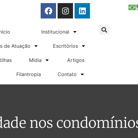
n-line
nício
Institucional
s de Atuação
Escritórios
tilhas
Mídia
Artigos
Filantropia
Contato
idade nos condomínio