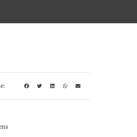
e:
ens