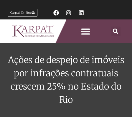
Karpat On-line
Áreas de Atuação
Ações de despejo de imóveis
por infrações contratuais
crescem 25% no Estado do
Rio