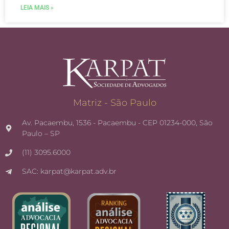
LEIA MAIS »
Matriz - São Paulo
Av. Pacaembu, 1536 - Pacaembu - CEP 01234-000, São
Paulo – SP
(11) 3095.6000
SAC: karpat@karpat.adv.br