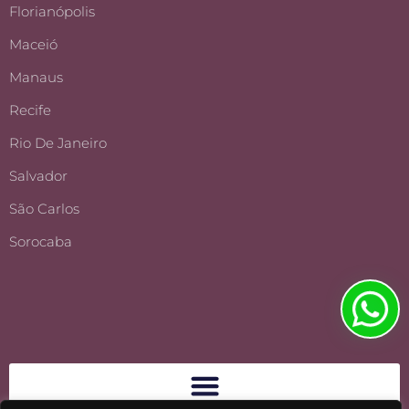
Florianópolis
Maceió
Manaus
Recife
Rio De Janeiro
Salvador
São Carlos
Sorocaba