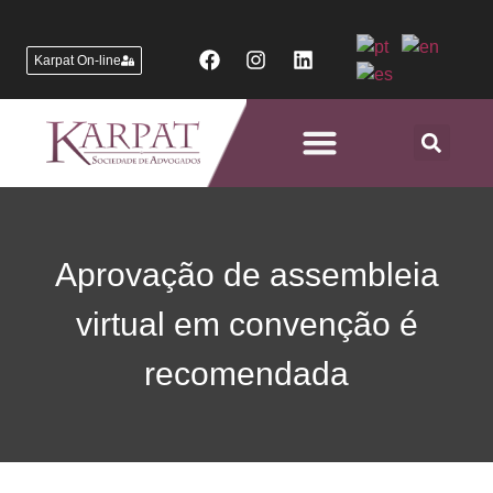
Karpat On-line
Áreas de Atuação
Aprovação de assembleia
virtual em convenção é
recomendada