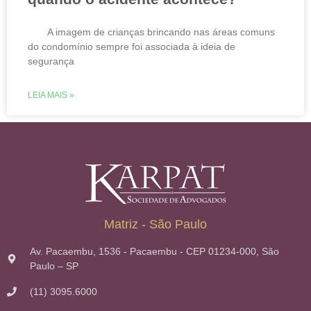
A imagem de crianças brincando nas áreas comuns
do condomínio sempre foi associada à ideia de
segurança
LEIA MAIS »
Matriz - São Paulo
Av. Pacaembu, 1536 - Pacaembu - CEP 01234-000, São
Paulo – SP
(11) 3095.6000