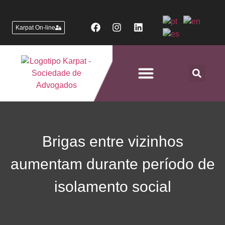
Karpat On-line
Áreas de Atuação
Brigas entre vizinhos
aumentam durante período de
isolamento social