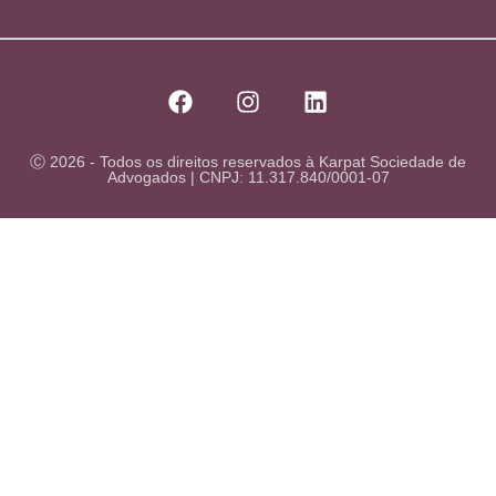
Ⓒ 2026 - Todos os direitos reservados à Karpat Sociedade de
Advogados | CNPJ: 11.317.840/0001-07