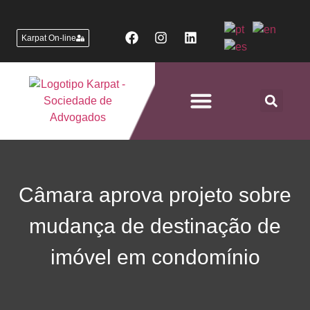
Karpat On-line
Áreas de Atuação
Câmara aprova projeto sobre
mudança de destinação de
imóvel em condomínio