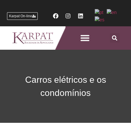
Karpat On-line
Áreas de Atuação
Carros elétricos e os
condomínios