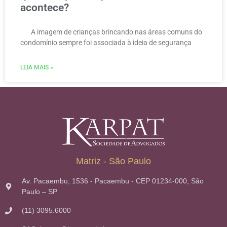
acontece?
A imagem de crianças brincando nas áreas comuns do
condomínio sempre foi associada à ideia de segurança
LEIA MAIS »
Matriz - São Paulo
Av. Pacaembu, 1536 - Pacaembu - CEP 01234-000, São
Paulo – SP
(11) 3095.6000