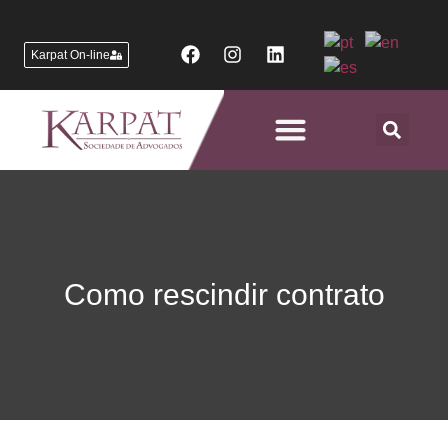
Karpat On-line
Áreas de Atuação
Como rescindir contrato