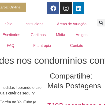
arpat On-line
Início
Institucional
Áreas de Atuação
Escritórios
Cartilhas
Mídia
Artigos
FAQ
Filantropia
Contato
dades nos condomínios co
Compartilhe:
Mais Postagens
 medidas liberando o uso
is critérios seguir?
i Corrêa no YouTube (e