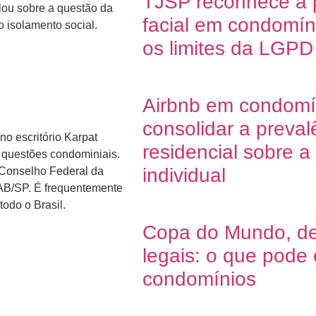
TJSP reconhece a p
lou sobre a questão da
facial em condomín
o isolamento social.
os limites da LGPD
Airbnb em condomí
consolidar a preval
no escritório Karpat
residencial sobre 
e questões condominiais.
individual
 Conselho Federal da
AB/SP. É frequentemente
todo o Brasil.
Copa do Mundo, dec
legais: o que pode
condomínios