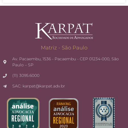
Matriz - São Paulo
Av. Pacaembu, 1536 - Pacaembu - CEP 01234-000, São
Paulo – SP
(11) 3095.6000
SAC: karpat@karpat.adv.br