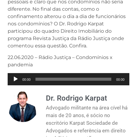
pessoais e claro que nos condomínios não seria
diferente. No final das contas, como o
confinamento alterou o dia a dia de funcionários
nos condomínios? O Dr. Rodrigo Karpat
participou do quadro Direito Imobiliário do
programa Revista Justiça da Rádio Justiça onde
comentou essa questão. Confira.
22.06.2020 – Rádio Justiça – Condomínios x
pandemia
Tocador
00:00
00:00
de
áudio
Dr. Rodrigo Karpat
Advogado militante na área cível há
mais de 20 anos, é sócio no
escritório Karpat Sociedade de
Advogados e referência em direito