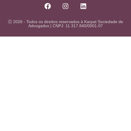
Ⓒ 2026 - Todos os direitos reservados à Karpat Sociedade de
Advogados | CNPJ: 11.317.840/0001-07