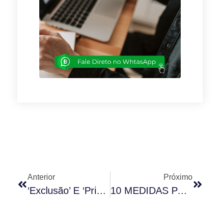
Anterior
Próximo
‘Exclusão’ E ‘privação’ De Condômino Antissocial
10 MEDIDAS PARA OS CONDOMÍNIOS REDUZIREM AS DESPESAS EM ATÉ 30%