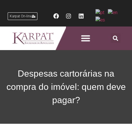
Karpat On-line
Áreas de Atuação
Despesas cartorárias na
compra do imóvel: quem deve
pagar?