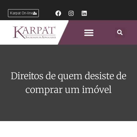
Karpat On-line
Áreas de Atuação
Direitos de quem desiste de
comprar um imóvel