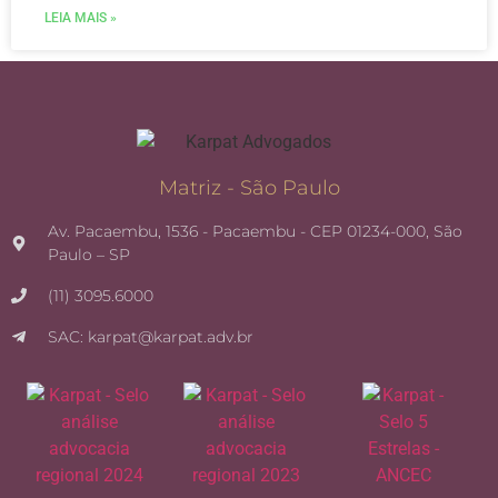
LEIA MAIS »
Matriz - São Paulo
Av. Pacaembu, 1536 - Pacaembu - CEP 01234-000, São
Paulo – SP
(11) 3095.6000
SAC: karpat@karpat.adv.br