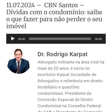
11.07.2024 – CBN Santos –
Dívidas com o condomínio: saiba
o que fazer para não perder o seu
imóvel
Tocador
00:00
00:00
de
áudio
Dr. Rodrigo Karpat
Advogado militante na área cível há
mais de 20 anos, é sócio no
escritório Karpat Sociedade de
Advogados e referência em direito
imobiliário e questões
condominiais. Presidente da
Comissão Especial de Direito
Condominial no Conselho Federal