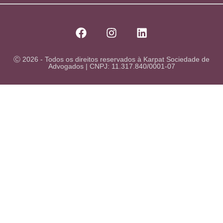
Ⓒ 2026 - Todos os direitos reservados à Karpat Sociedade de
Advogados | CNPJ: 11.317.840/0001-07