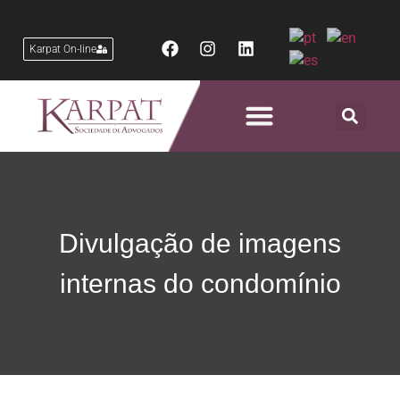
Karpat On-line
Áreas de Atuação
Divulgação de imagens
internas do condomínio