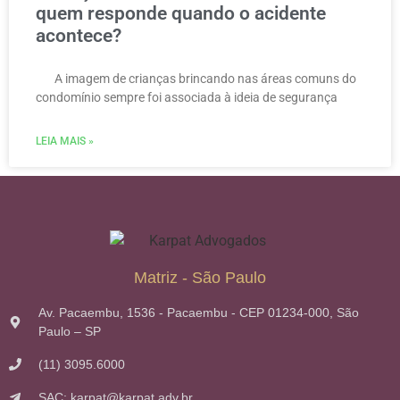
quem responde quando o acidente
acontece?
A imagem de crianças brincando nas áreas comuns do
condomínio sempre foi associada à ideia de segurança
LEIA MAIS »
Matriz - São Paulo
Av. Pacaembu, 1536 - Pacaembu - CEP 01234-000, São
Paulo – SP
(11) 3095.6000
SAC: karpat@karpat.adv.br