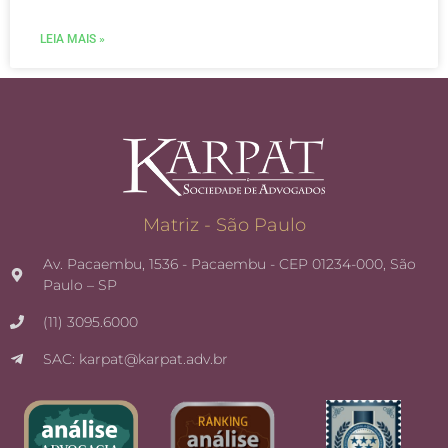
LEIA MAIS »
Matriz - São Paulo
Av. Pacaembu, 1536 - Pacaembu - CEP 01234-000, São
Paulo – SP
(11) 3095.6000
SAC: karpat@karpat.adv.br