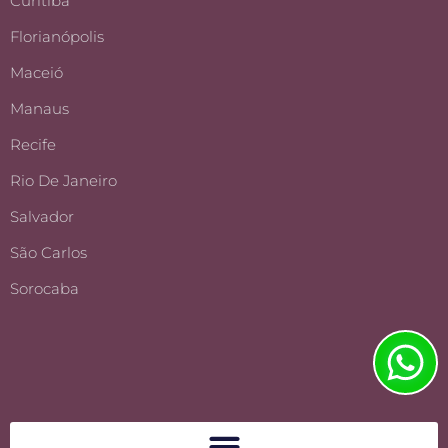
Curitiba
Florianópolis
Maceió
Manaus
Recife
Rio De Janeiro
Salvador
São Carlos
Sorocaba