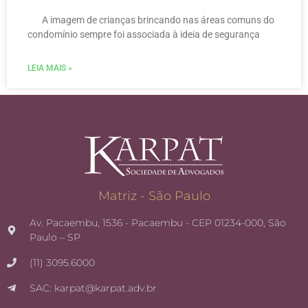
A imagem de crianças brincando nas áreas comuns do
condomínio sempre foi associada à ideia de segurança
LEIA MAIS »
Matriz - São Paulo
Av. Pacaembu, 1536 - Pacaembu - CEP 01234-000, São
Paulo – SP
(11) 3095.6000
SAC: karpat@karpat.adv.br