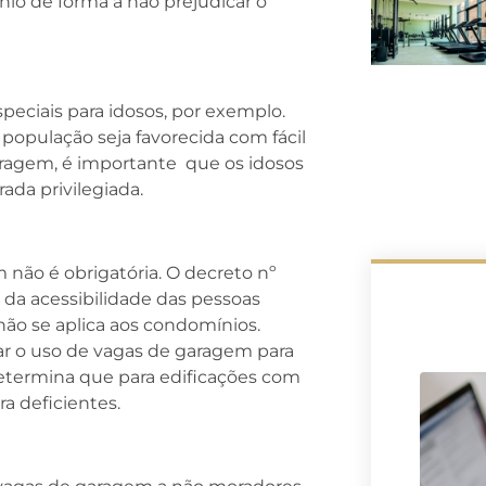
nio de forma a não prejudicar o
peciais para idosos, por exemplo.
 população seja favorecida com fácil
aragem, é importante que os idosos
ada privilegiada.
 não é obrigatória. O decreto nº
da acessibilidade das pessoas
não se aplica aos condomínios.
ar o uso de vagas de garagem para
 determina que para edificações com
a deficientes.