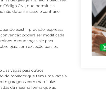
e vagas de garagem a não moradores.
do Código Civil, que permitia a
o não determinasse o contrário.
quando existir previsão expressa
a convenção poderá ser modificada
ôminos. A mudança vale para
 sobrelojas, com exceção para os
o das vagas para outros
pção do morador que tem uma vaga a
com garagens com matrículas
iadas da mesma forma que as