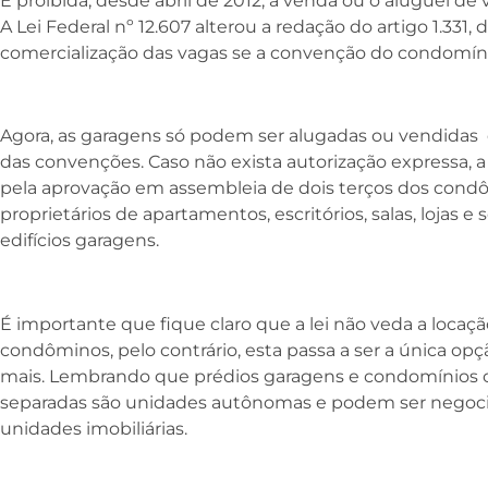
É proibida, desde abril de 2012, a venda ou o aluguel d
A Lei Federal nº 12.607 alterou a redação do artigo 1.331, 
comercialização das vagas se a convenção do condomíni
Agora, as garagens só podem ser alugadas ou vendidas 
das convenções. Caso não exista autorização expressa, 
pela aprovação em assembleia de dois terços dos cond
proprietários de apartamentos, escritórios, salas, lojas e
edifícios garagens.
É importante que fique claro que a lei não veda a locaçã
condôminos, pelo contrário, esta passa a ser a única o
mais. Lembrando que prédios garagens e condomínios 
separadas são unidades autônomas e podem ser negoc
unidades imobiliárias.