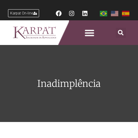
Karpat On-line
Inadimplência