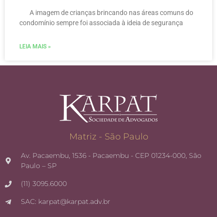
A imagem de crianças brincando nas áreas comuns do
condomínio sempre foi associada à ideia de segurança
LEIA MAIS »
Matriz - São Paulo
Av. Pacaembu, 1536 - Pacaembu - CEP 01234-000, São
Paulo – SP
(11) 3095.6000
SAC: karpat@karpat.adv.br