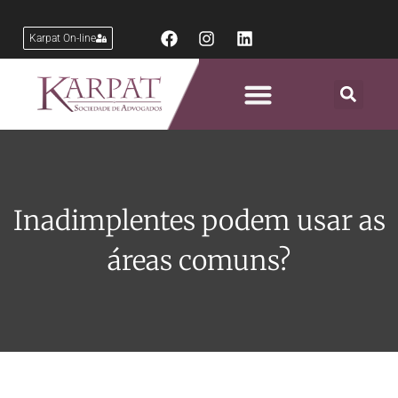
Karpat On-line
Áreas de Atuação
Inadimplentes podem usar as
áreas comuns?