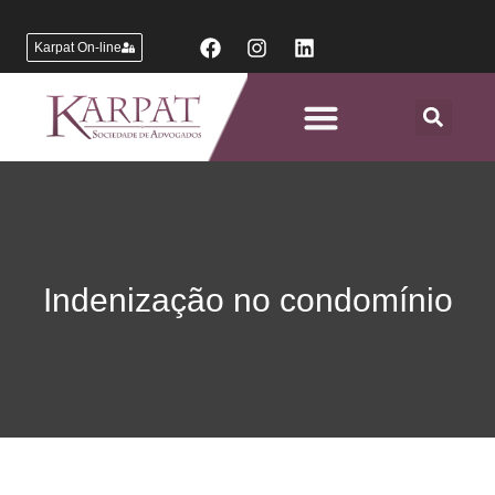
Karpat On-line
Áreas de Atuação
Indenização no condomínio