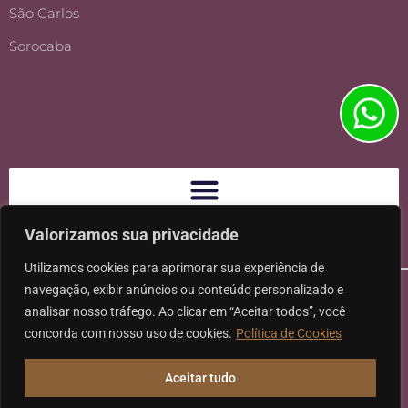
São Carlos
Sorocaba
Valorizamos sua privacidade
Utilizamos cookies para aprimorar sua experiência de
navegação, exibir anúncios ou conteúdo personalizado e
analisar nosso tráfego. Ao clicar em “Aceitar todos”, você
concorda com nosso uso de cookies.
Política de Cookies
Ⓒ 2026 - Todos os direitos reservados à Karpat Sociedade de
Aceitar tudo
Advogados | CNPJ: 11.317.840/0001-07