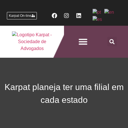
Karpat On-line
Áreas de Atuação
Karpat planeja ter uma filial em
cada estado