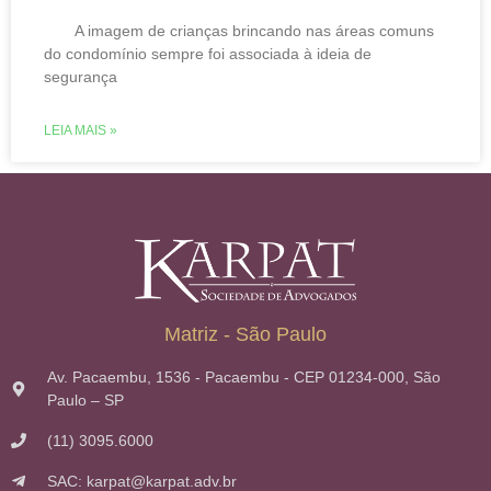
A imagem de crianças brincando nas áreas comuns
do condomínio sempre foi associada à ideia de
segurança
LEIA MAIS »
Matriz - São Paulo
Av. Pacaembu, 1536 - Pacaembu - CEP 01234-000, São
Paulo – SP
(11) 3095.6000
SAC: karpat@karpat.adv.br