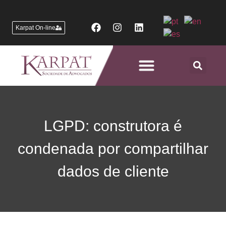
Karpat On-line
Áreas de Atuação
LGPD: construtora é
condenada por compartilhar
dados de cliente