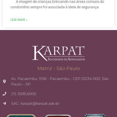
A imagem de crianças brincando nas áreas comuns do
condomínio sempre foi associada à ideia de segurança
LEIA MAIS »
Matriz - São Paulo
Av. Pacaembu, 1536 - Pacaembu - CEP 01234-000, São
Paulo – SP
(11) 3095.6000
SAC: karpat@karpat.adv.br