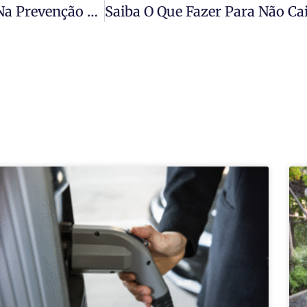
Autovistoria Em Condomínios É Essencial Na Prevenção De Acidentes