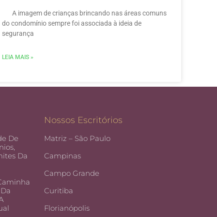
A imagem de crianças brincando nas áreas comuns
do condomínio sempre foi associada à ideia de
segurança
LEIA MAIS »
Nossos Escritórios
de De
Matriz – São Paulo
ios,
ites Da
Campinas
Campo Grande
 Caminha
 Da
Curitiba
 A
ual
Florianópolis