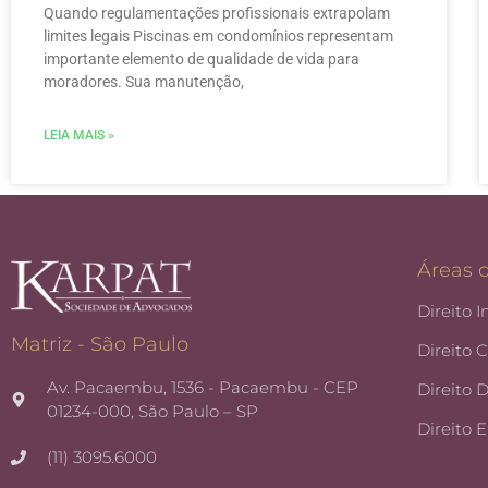
Quando regulamentações profissionais extrapolam
limites legais Piscinas em condomínios representam
importante elemento de qualidade de vida para
moradores. Sua manutenção,
LEIA MAIS »
Áreas 
Direito I
Matriz - São Paulo
Direito 
Av. Pacaembu, 1536 - Pacaembu - CEP
Direito 
01234-000, São Paulo – SP
Direito 
(11) 3095.6000