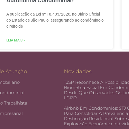
Autonomia Condominial?
A publicação da Lei nº 18.403/2026, no Diário Oficial
do Estado de São Paulo, assegurando ao condômino o
direito de
LEIA MAIS »
de Atuação
Novidades
mobiliário
TJSP Reconhece A Possibilida
Biometria Facial Em Condomín
Condominial
Desde Que Observados Os Lim
LGPD
Do Trabalhista
Airbnb Em Condomínios: STJ
Empresarial
Para Consolidar A Prevalência
Destinação Residencial Sobre
Exploração Econômica Individ