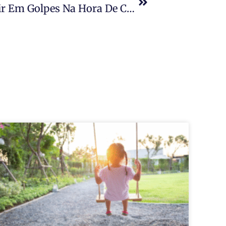
Saiba O Que Fazer Para Não Cair Em Golpes Na Hora De Comprar Um Imóvel