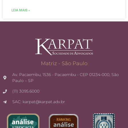
LEIA MAIS »
Matriz - São Paulo
Av. Pacaembu, 1536 - Pacaembu - CEP 01234-000, São
Paulo – SP
(11) 3095.6000
SAC: karpat@karpat.adv.br