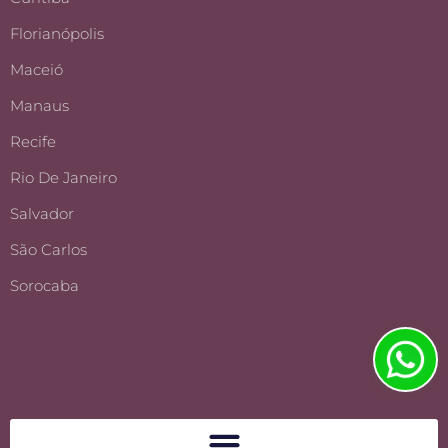
Florianópolis
Maceió
Manaus
Recife
Rio De Janeiro
Salvador
São Carlos
Sorocaba