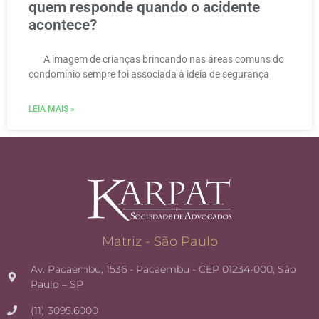
quem responde quando o acidente
acontece?
A imagem de crianças brincando nas áreas comuns do
condomínio sempre foi associada à ideia de segurança
LEIA MAIS »
Matriz - São Paulo
Av. Pacaembu, 1536 - Pacaembu - CEP 01234-000, São
Paulo – SP
(11) 3095.6000