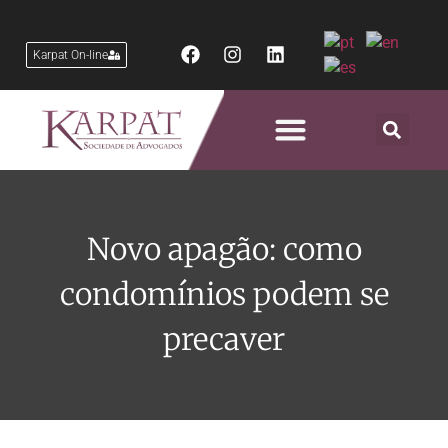
Karpat On-line
Áreas de Atuação
Novo apagão: como
condomínios podem se
precaver