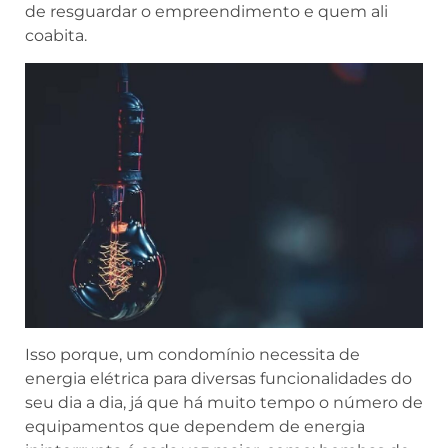
de resguardar o empreendimento e quem ali
coabita.
Isso porque, um condomínio necessita de
energia elétrica para diversas funcionalidades do
seu dia a dia, já que há muito tempo o número de
equipamentos que dependem de energia