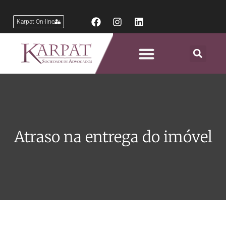
Karpat On-line
Áreas de Atuação
Atraso na entrega do imóvel