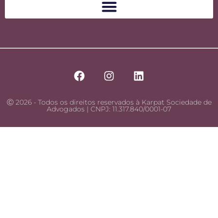
Ⓒ 2026 - Todos os direitos reservados à Karpat Sociedade de
Advogados | CNPJ: 11.317.840/0001-07