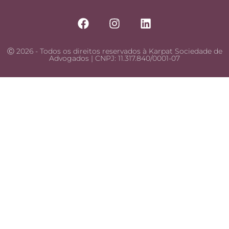
Ⓒ 2026 - Todos os direitos reservados à Karpat Sociedade de
Advogados | CNPJ: 11.317.840/0001-07