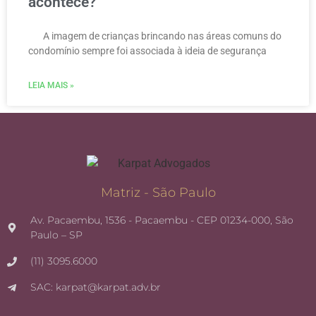
acontece?
A imagem de crianças brincando nas áreas comuns do
condomínio sempre foi associada à ideia de segurança
LEIA MAIS »
Matriz - São Paulo
Av. Pacaembu, 1536 - Pacaembu - CEP 01234-000, São
Paulo – SP
(11) 3095.6000
SAC: karpat@karpat.adv.br