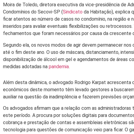
Moira de Toledo, diretora executiva da vice-presidência de Adm
Condomínios do Secovi-SP (
Sindicato
da Habitação), explica 
ficar atentos ao número de casos no condomínio, na região e 
inseridos para avaliar eventuais flexibilizações ou retrocessos. 
fechamentos que foram necessários por causa da crescente 
Segundo ela, os novos modos de agir devem permanecer nos 
até o fim deste ano. O uso de máscara, distanciamento, intens
disponibilização de álcool em gel e agendamentos de áreas 
medidas adotadas na
pandemia
.
Além desta dinâmica, o advogado Rodrigo Karpat acrescenta 
econômicos deste momento têm levado gestores a buscarem a
auxiliar na questão da inadimplência e fazerem previsões orç
Os advogados afirmam que a relação com as administradora
este período. A procura por soluções digitais para document
cobrança e prestação de contas e assembleias eletrônicas sã
tecnologia para questões de comunicação veio para ficar. O g