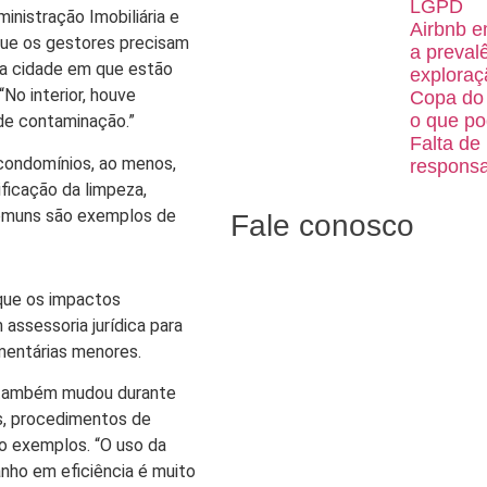
LGPD
inistração Imobiliária e
Airbnb e
que os gestores precisam
a preval
na cidade em que estão
exploraç
“No interior, houve
Copa do 
o que po
de contaminação.”
Falta de
condomínios, ao menos,
responsa
ificação da limpeza,
comuns são exemplos de
Fale conosco
que os impactos
ssessoria jurídica para
amentárias menores.
s também mudou durante
os, procedimentos de
o exemplos. “O uso da
anho em eficiência é muito