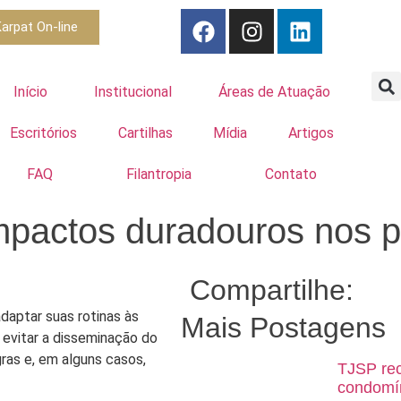
arpat On-line
Início
Institucional
Áreas de Atuação
Escritórios
Cartilhas
Mídia
Artigos
FAQ
Filantropia
Contato
mpactos duradouros nos p
Compartilhe:
aptar suas rotinas às
Mais Postagens
 evitar a disseminação do
ras e, em alguns casos,
TJSP rec
condomín